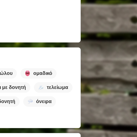
κώλου
ομαδικό
ι με δονητή
τελείωμα
δονητή
όνειρα