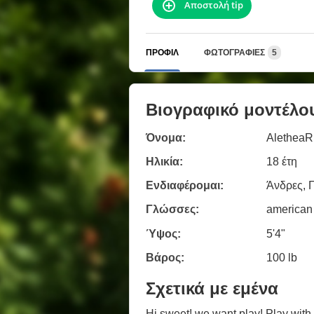
Αποστολή tip
ΠΡΟΦΊΛ
ΦΩΤΟΓΡΑΦΊΕΣ
5
Βιογραφικό μοντέλο
Όνομα:
AletheaR
Ηλικία:
18 έτη
Ενδιαφέρομαι:
Άνδρες, 
Γλώσσες:
american
Ύψος:
5'4"
Βάρος:
100 lb
Σχετικά με εμένα
Hi sweet! we want play! Play with 