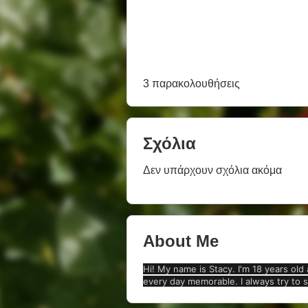
3 παρακολουθήσεις
Σχόλια
Δεν υπάρχουν σχόλια ακόμα
About Me
Hi! My name is Stacy. I'm 18 years old
every day memorable. I always try to st