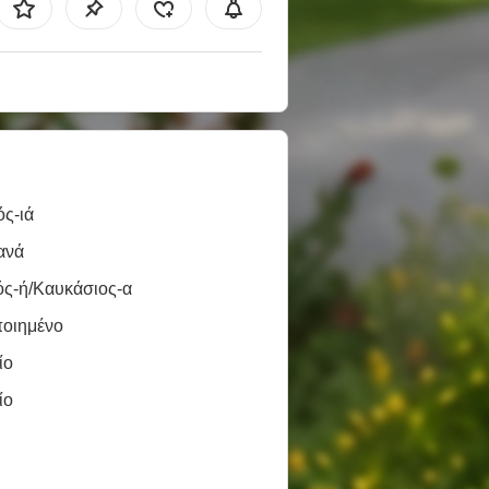
ς-ιά
ανά
ός-ή/Καυκάσιος-α
ποιημένο
ίο
ίο