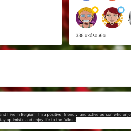
388 ακόλουθοι
 and I live in Belgium. I'm a positive, friendly, and active person who e
ay optimistic and enjoy life to the fullest.