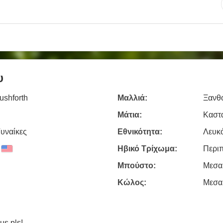
υ
ushforth
Μαλλιά:
Ξανθό
Μάτια:
Καστ
Γυναίκες
Εθνικότητα:
Λευκ
Ηβικό Τρίχωμα:
Περι
Μπούστο:
Μεσα
Κώλος:
Μεσα
us pls!