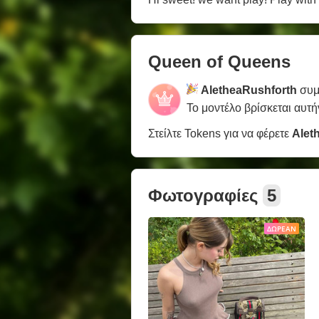
Queen of Queens
AletheaRushforth
συμ
Το μοντέλο βρίσκεται αυτή
Στείλτε Tokens για να φέρετε
Alet
Φωτογραφίες
5
ΔΩΡΕΆΝ