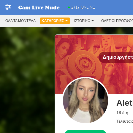
2717 ONLINE
ΌΛΑ ΤΑ ΜΟΝΤΈΛΑ
ΚΑΤΗΓΟΡΊΕΣ
ΙΣΤΟΡΙΚΌ
ΟΛΕΣ ΟΙ ΠΡΟΣΦΟ
Δημιουργήστε
Ale
18 έτη
Τελευταί