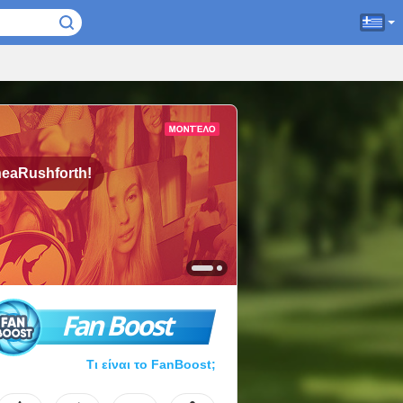
heaRushforth!
Fan Boost
Τι είναι το FanBoost;