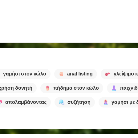
γαμήσι στον κώλο
anal fisting
γλείψιμο 
χρήση δονητή
πήδημα στον κώλο
παιχνίδ
απολαμβάνοντας
συζήτηση
γαμήσι με 