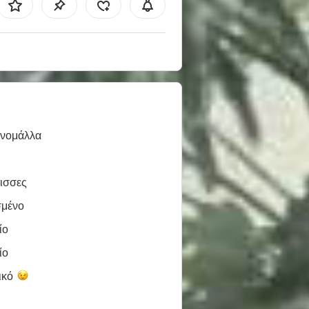
ινομάλλα
ισσες
σμένο
ίο
ίο
ικό