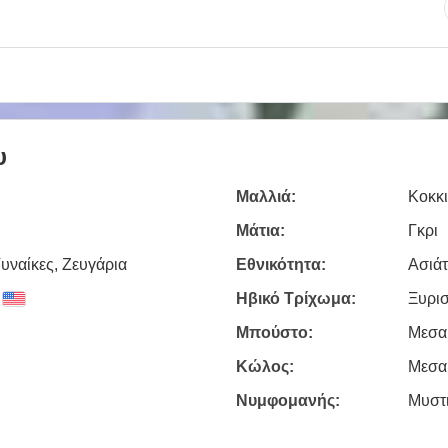
υ
Μαλλιά:
Κοκκ
Μάτια:
Γκρι
υναίκες, Zευγάρια
Εθνικότητα:
Ασιάτ
Ηβικό Τρίχωμα:
Ξυρι
Μπούστο:
Μεσα
Κώλος:
Μεσα
Νυμφομανής:
Μυστ