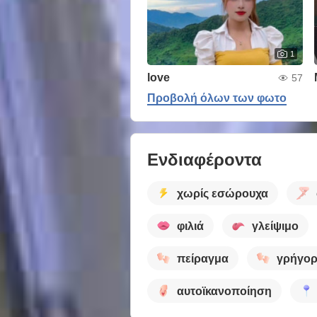
1
love
57
Προβολή όλων των φωτο
Ενδιαφέροντα
χωρίς εσώρουχα
φιλιά
γλείψιμο
πείραγμα
γρήγορ
αυτοϊκανοποίηση