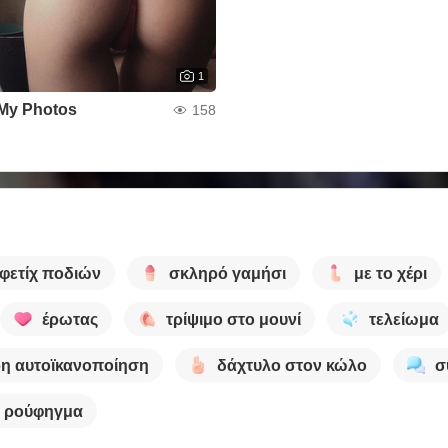
1
My Photos
158
φετίχ ποδιών
σκληρό γαμήσι
με το χέρι
έρωτας
τρίψιμο στο μουνί
τελείωμα
η αυτοϊκανοποίηση
δάχτυλο στον κώλο
σ
ρούφηγμα