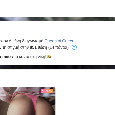
 στον Διεθνή διαγωνισμό
Queen of Queens
.
ν τη στιγμή στην
851 θέση
(14 πόντοι).
a-meo
πιο κοντά στη
νίκη!
ΔΩΡΕΆΝ