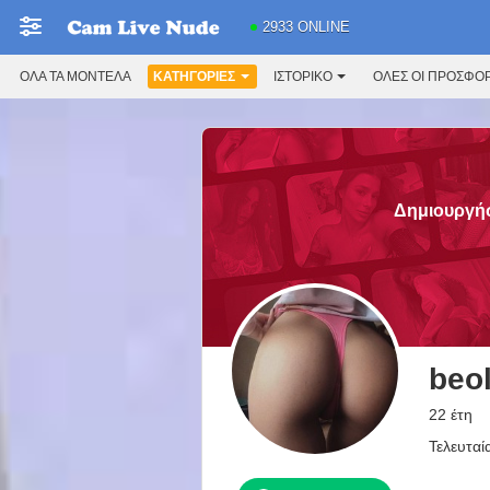
2933 ONLINE
ΌΛΑ ΤΑ ΜΟΝΤΈΛΑ
ΚΑΤΗΓΟΡΊΕΣ
ΙΣΤΟΡΙΚΌ
ΟΛΕΣ ΟΙ ΠΡΟΣΦΟ
Δημιουργήσ
beo
22 έτη
Τελευταί