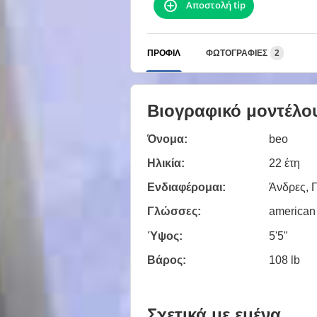
Αποστολή tip
ΠΡΟΦΊΛ
ΦΩΤΟΓΡΑΦΊΕΣ
2
Βιογραφικό μοντέλο
Όνομα:
beo
Ηλικία:
22 έτη
Ενδιαφέρομαι:
Άνδρες, Γ
Γλώσσες:
american
Ύψος:
5'5"
Βάρος:
108 lb
Σχετικά με εμένα