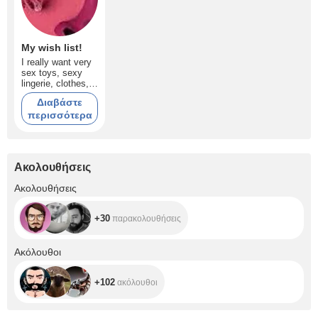
My wish list!
I really want very
sex toys, sexy
lingerie, clothes,
money, cellphone,
Διαβάστε
my house!
περισσότερα
Ακολουθήσεις
+30
Ακολουθήσεις
+30
παρακολουθήσεις
+102
Ακόλουθοι
+102
ακόλουθοι