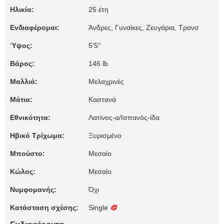
Ηλικία:
25 έτη
Ενδιαφέρομαι:
Άνδρες, Γυναίκες, Zευγάρια, Τρανσ
Ύψος:
5'5"
Βάρος:
146 lb
Μαλλιά:
Μελαχρινές
Μάτια:
Καστανά
Εθνικότητα:
Λατίνος-α/Ισπανός-ίδα
Ηβικό Τρίχωμα:
Ξυρισμένο
Μπούστο:
Μεσαίο
Κώλος:
Μεσαίο
Νυμφομανής:
Όχι
Κατάσταση σχέσης:
Single