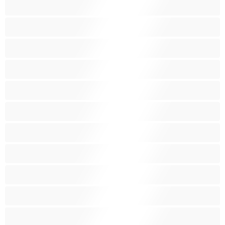
Λεσβίες
Λευκά Κορίτσια
Μαύρες
Μεγάλα βυζιά
Μεγάλα οπίσθια
Μελαχρινές
Μεσαία βυζιά
Μικρά βυζιά
Μικρόσωμη
Μωρά
Μύες