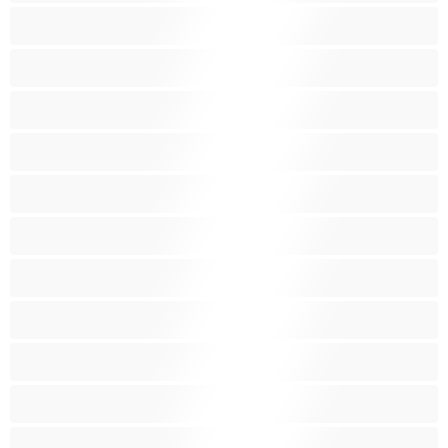
Νοικοκυρές
Ξανθός-ιά
Ξυρισμένο μουνάκι
Ομαδικό Σεξ
Παιχνίδια
Πορνοστάρ
Πρωκτικό
Τεράστια Βυζιά
Τριχωτό μουνάκι
Φετίχ
Φοιτήτριες