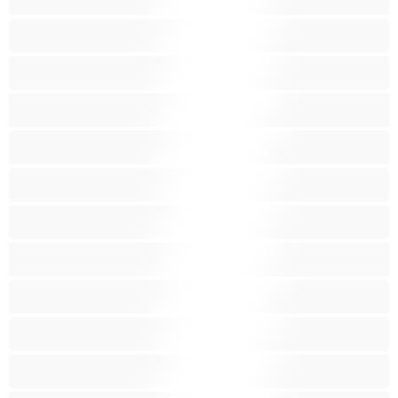
Γιαγιάδες
Δεσίματα
Ενήλικες 18+
Ηλικιωμένες
Ινδές
Κάπνισμα
Καλύτερα για Ιδιωτικές συνομιλίες
Καμπύλες
Κοκκινομάλλες
Λατίνα