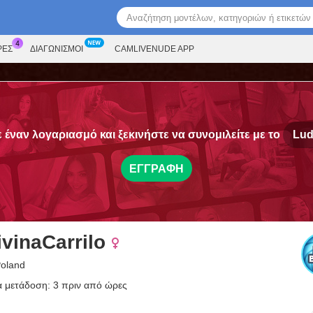
ΡΕΣ
ΔΙΑΓΩΝΙΣΜΟΊ
CAMLIVENUDE APP
έναν λογαριασμό και ξεκινήστε να συνομιλείτε με το
Lud
ΕΓΓΡΑΦΉ
vinaCarrilo
Poland
α μετάδοση: 3 πριν από ώρες