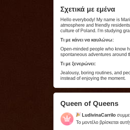
Σχετικά με εμένα
Hello everybody! My name is Maria,
atmosphere and friendly residents
culture of Poland. I'm studying gr
discovering new places inspire m
Τι με κάνει να καυλώνω:
music and genuine connections. I’m 
and fun people who share my ene
Open-minded people who know how to
spontaneous adventures around th
Τι με ξενερώνει:
Jealousy, boring routines, and peo
instead of enjoying the moment.
Queen of Queens
LudivinaCarrilo
συμμετ
Το μοντέλο βρίσκεται αυτή