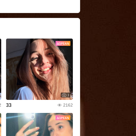
ΔΩΡΕΆΝ
1
33
2
2162
ΔΩΡΕΆΝ