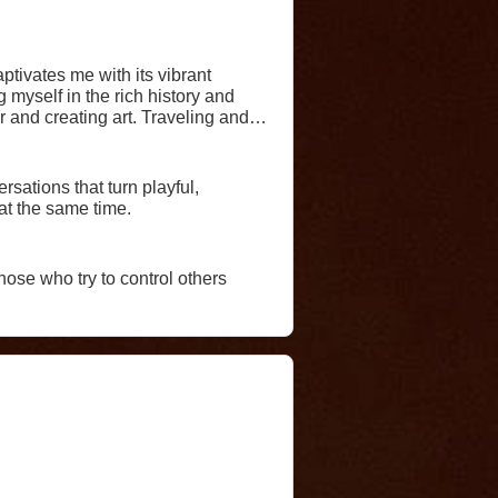
ptivates me with its vibrant
myself in the rich history and
r and creating art. Traveling and
 spontaneous adventures, good
 Looking for interesting, creative
sations that turn playful,
t the same time.
hose who try to control others