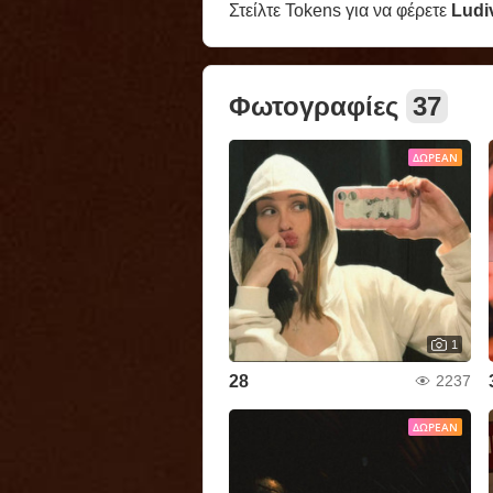
Στείλτε Tokens για να φέρετε
Ludi
Φωτογραφίες
37
ΔΩΡΕΆΝ
1
28
2237
ΔΩΡΕΆΝ