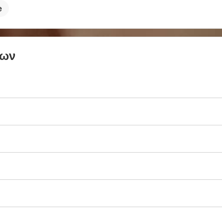
e
των