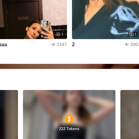
1
1
aaa
2
2147
206
222 Tokens