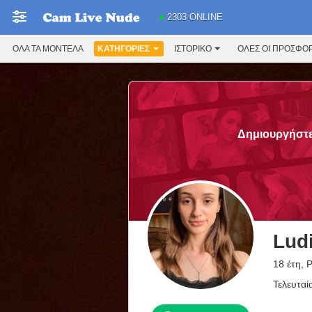
2303 ONLINE
ΌΛΑ ΤΑ ΜΟΝΤΈΛΑ
ΚΑΤΗΓΟΡΊΕΣ
ΙΣΤΟΡΙΚΌ
ΟΛΕΣ ΟΙ ΠΡΟΣΦΟ
Δημιουργήστε 
Ludi
18 έτη, 
Τελευταί