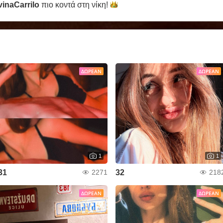
vinaCarrilo
πιο κοντά στη
νίκη!
ΔΩΡΕΆΝ
ΔΩΡΕΆΝ
1
1
31
32
2271
218
ΔΩΡΕΆΝ
ΔΩΡΕΆΝ