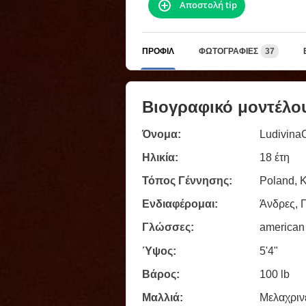
Αποστολή tip
ΠΡΟΦΊΛ
ΦΩΤΟΓΡΑΦΊΕΣ
37
Βιογραφικό μοντέλο
Όνομα:
LudivinaC
Ηλικία:
18 έτη
Τόπος Γέννησης:
Poland, 
Ενδιαφέρομαι:
Άνδρες, Γ
Γλώσσες:
american
Ύψος:
5'4"
Βάρος:
100 lb
Μαλλιά:
Μελαχριν