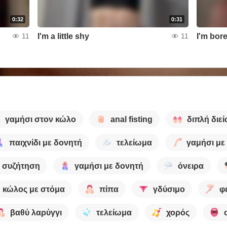
0:32
0:31
I'm a little shy
I'm bor
11
11
γαμήσι στον κώλο
anal fisting
διπλή διε
παιχνίδι με δονητή
τελείωμα
γαμήσι με
συζήτηση
γαμήσι με δονητή
όνειρα
κώλος με στόμα
πίπα
γδύσιμο
φ
βαθύ λαρύγγι
τελείωμα
χορός