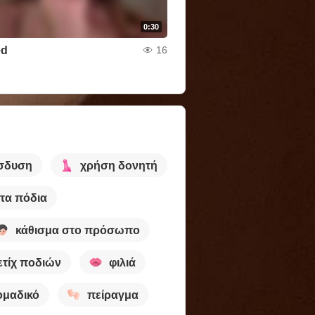
0:30
ed
16
ίσδυση
χρήση δονητή
 τα πόδια
κάθισμα στο πρόσωπο
ετίχ ποδιών
φιλιά
ομαδικό
πείραγμα