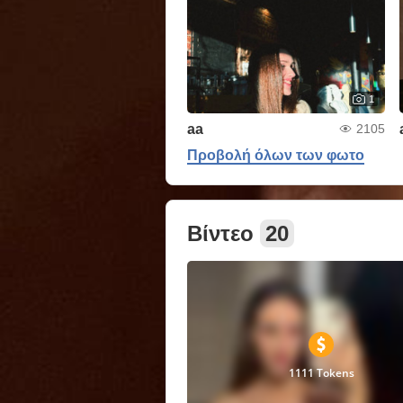
1
aa
2105
Προβολή όλων των φωτο
Βίντεο
20
1111 Tokens