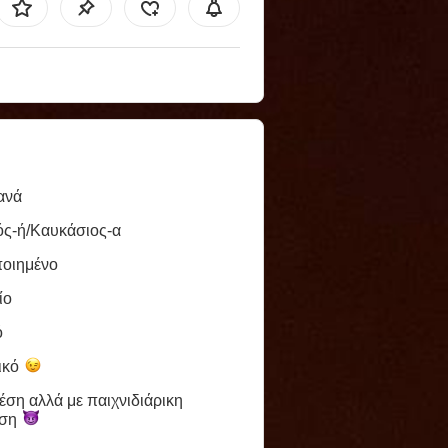
ανά
ός-ή/Καυκάσιος-α
ποιημένο
ίο
ό
ικό
έση αλλά με παιχνιδιάρικη
εση