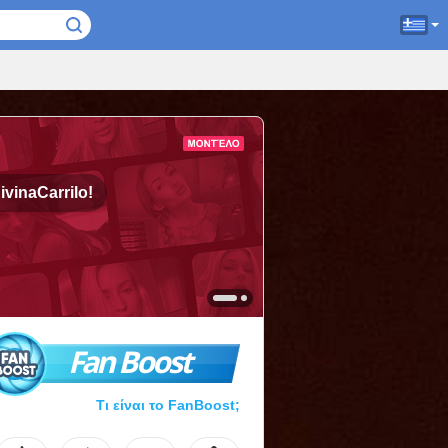
ivinaCarrilo!
Fan Boost
Τι είναι το FanBoost;