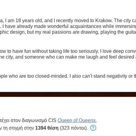
 I am 18 years old, and I recently moved to Krakow. The city ca
. I have already made wonderful acquaintances while immersing 
aphic design, but my real passions are drawing, playing the guita
e a lot. I’m an open-minded girl who loves deep conversations,
taken but still love to fool around and enjoy life to the fullest 
rgy.
 have fun without taking life too seriously. I love deep conver
e city, and someone who can make me laugh and feel desired a
ple who are too closed-minded. I also can't stand negativity or t
έχει στον διαγωνισμό CIS
Queen of Queens
.
ν τη στιγμή στην
1394 θέση
(323 πόντοι).