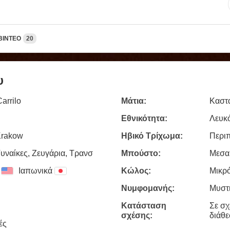
ΒΊΝΤΕΟ
20
υ
arrilo
Μάτια:
Καστ
Εθνικότητα:
Λευκ
Krakow
Ηβικό Τρίχωμα:
Περι
υναίκες, Zευγάρια, Τρανσ
Μπούστο:
Μεσα
Ιαπωνικά
Κώλος:
Μικρ
Νυμφομανής:
Μυστ
Κατάσταση
Σε σχ
σχέσης:
διάθ
ές