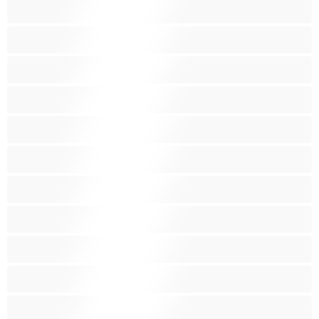
Κοκκινομάλλες
Λατίνα
Λεσβίες
Λευκά Κορίτσια
Μαύρες
Μεγάλα βυζιά
Μεγάλα οπίσθια
Μελαχρινές
Μεσαία βυζιά
Μικρά βυζιά
Μικρόσωμη