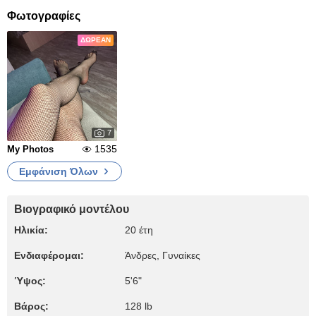
Φωτογραφίες
ΔΩΡΕΆΝ
7
1535
My Photos
Εμφάνιση Όλων
Βιογραφικό μοντέλου
Ηλικία:
20 έτη
Ενδιαφέρομαι:
Άνδρες, Γυναίκες
Ύψος:
5'6"
Βάρος:
128 lb