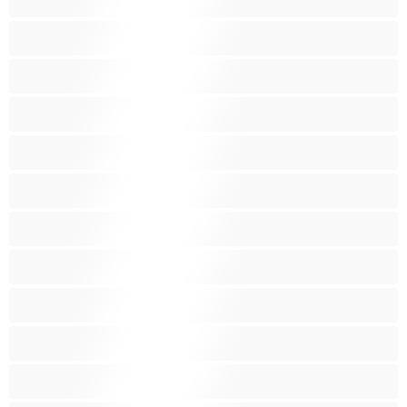
Αράβισσες
Ασιάτισσες
Γιαγιάδες
Δεσίματα
Ενήλικες 18+
Ηλικιωμένες
Ινδές
Κάπνισμα
Καλύτερα για Ιδιωτικές συνομιλίες
Καμπύλες