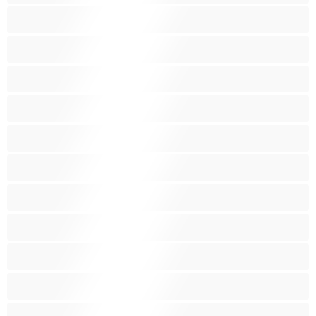
Μωρά
Μύες
Νοικοκυρές
Ξανθός-ιά
Ξυρισμένο μουνάκι
Ομαδικό Σεξ
Παιχνίδια
Πορνοστάρ
Πρωκτικό
Τεράστια Βυζιά
Τριχωτό μουνάκι