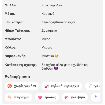
Μαλλιά:
Κοκκινομάλλα
Μάτια:
Καστανά
Εθνικότητα:
Λευκός-ή/Καυκάσιος-α
Ηβικό Τρίχωμα:
Ξυρισμένο
Μπούστο:
Μικρό
Κώλος:
Μεσαίο
Νυμφομανής:
Μυστικό
Κατάσταση σχέσης:
Σε σχέση αλλά με παιχνιδιάρικη
διάθεση
Ενδιαφέροντα
χωρίς γαμήσι
θηλυκή κυριαρχία
γαμήσι
πείραγμα
έρωτας
γλείψιμο
ρο